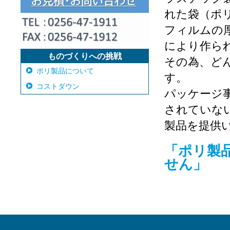
れた袋（ポ
フィルムの
により作ら
ものづくりへの挑戦
その為、ど
ポリ製品について
す。
コストダウン
パッケージ
されていな
製品を提供
「ポリ製
せん」